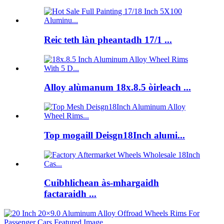
Reic teth làn pheantadh 17/1 ...
Alloy alùmanum 18x.8.5 òirleach ...
Top mogaill Deisgn18Inch alumi...
Cuibhlichean às-mhargaidh
factaraidh ...