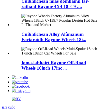
Cuibhlichean mias domhainn far-
rathaid Rayone 4X4 18 × 9 ....
Cuibhlichean Alloy Alùmanum
Factaraidh Rayone Wheels 18i...
Ioma-labhairt Rayone Off-Road
Wheels 16inch 17inc ...
iarr cuòt