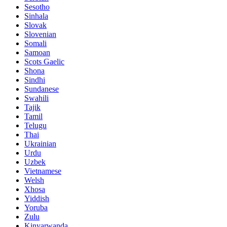
Sesotho
Sinhala
Slovak
Slovenian
Somali
Samoan
Scots Gaelic
Shona
Sindhi
Sundanese
Swahili
Tajik
Tamil
Telugu
Thai
Ukrainian
Urdu
Uzbek
Vietnamese
Welsh
Xhosa
Yiddish
Yoruba
Zulu
Kinyarwanda