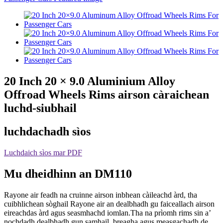
20 Inch 20 × 9.0 Aluminium Alloy
Offroad Wheels Rims airson càraichean
luchd-siubhail
luchdachadh sìos
Luchdaich sìos mar PDF
Mu dheidhinn an DM110
Rayone air feadh na cruinne airson inbhean càileachd àrd, tha
cuibhlichean sòghail Rayone air an dealbhadh gu faiceallach airson
eireachdas àrd agus seasmhachd iomlan.Tha na prìomh rims sin a’
nochdadh dealbhadh gun samhail, breagha agus measgachadh de