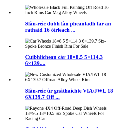
Slàn-reic dubh làn pheantadh far an
rathaid 16 òirleach ...
Cuibhlichean càr 18×8.5 5×114.3
6×139....
Slàn-reic ùr gnàthaichte VIA/JWL 18
6X139.7 Off ...