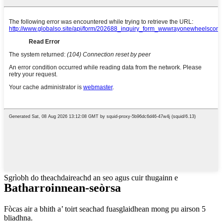
Sgrìobh do theachdaireachd an seo agus cuir thugainn e
Bathar
roinnean-seòrsa
Fòcas air a bhith a’ toirt seachad fuasglaidhean mong pu airson 5
bliadhna.