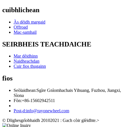
cuibhlichean
Às dèidh margaid
Offroad
Mac-samhail
SEIRBHEIS TEACHDAICHE
Mar dèidhinn
Naidheachdan
Cuir fios thugainn
fios
Seòlaidhean:
Sgìre Gnìomhachais Yihuang, Fuzhou, Jiangxi,
Sìona
Fòn:
+86-15602942511
Post-d:
info@rayonewheel.com
© Dlighesgrìobhaidh 20102021 : Gach còir glèidhte.
>