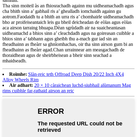
samhail.
Tha sinn moiteil às an fhiosrachadh againn mu uidheamachadh agus
cha bhith sinn a’ gabhail ris a’ ghealladh iomchaidh againn gu
aotrom.Faodaidh tu a bhith an urra ris a’ chomhairle uidheamachadh
bho ar proifeiseantaich leis gu bheil deicheadan de eòlas agus eòlas
aca airson tarraing bhuapa.Dèan sgrùdadh air na suaicheantasan
uidheamachd a bhios sinn a’ cleachdadh agus na goireasan cuibhle a
bhios sinn a’ tabhann agus gheibh thu a-mach gur iad sin an
fheadhainn as fheàrr sa ghnìomhachas, oir tha sinn airson gum bi an
fheadhainn as fheàrr agad.Chan urrainnear am measgachadh de
thoraidhean agus de sheirbheisean a bheir sinn seachad a
mhaidseadh.
Roimhe:
Slàn-reic teth Offroad Deep Dish 20/22 Inch 4X4
Alloy Wheels Rim
Air adhart:
20 × 10 càraichean luchd-siubhail alùmanum Mag
rims cuibhle far-rathaid airson an reic