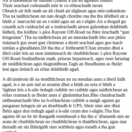
Air a dhèanamh de stuthan cruaidh a tha an aghaidh buaidh
Thoir seachad coileanadh mòr le co-rèiteachadh neoni
Obraich air leth math an dà chuid air slighean agus mòr-rathaidean
Tha na taidhrichean sin nan deagh chombo ma tha thu dèidheil air a
bhith a’ marcachd air an t-sràid agus air an t-slighe.Air a thogail gu
cruaidh ach cuideachd air a innleachadh airson gnìomhan dràibhidh
làitheil, tha loidhne 1-pìos Rayone Off-Road na fhìor ùrachadh “gun
leisgeulan”.Tha na taidhrichean air an innealachadh bho aon phìos
riatanach gus neart gun choimeas a thoirt seachad agus gus luach
iomlan a ghealltainn.Dè tha thu a' feitheamh?Chan urrainn dhut a
dhol ceàrr leis an raon inntinneach de chuibhlichean 1-pìos Rayone
Off-Road.Seallaidhean math, prìsean farpaiseach, agus raon farsaing
de stoidhlichean agus thagraidhean.Tagh an fheadhainn as fheàrr
leat agus àrdaich an eòlas dràibhidh agad.
A dh'aindeoin dè na stoidhlichean no na meudan anns a bheil ùidh
agad, is e an aon rud as urrainn dhut a bhith an urra ri bhith a
'tighinn leis a h-uile òrdugh cuibhle no cuibhle agus taidhrichean an
eòlas ceannach as fheàrr anns a' ghnìomhachas.Bho chuideachadh
uidheamachadh bho na h-eòlaichean cuibhle a-staigh againn gu
pasganan luingeis air an dearbhadh le UPS, bheir sinn aire dhut
fhèin agus don òrdugh agad a h-uile ceum den t-slighe.Tha fios
againn dè an ìre de thasgadh ionmhasail a tha thu a’ dèanamh ann an
seata de chuibhlichean no chuibhlichean is thaidhrichean, agus mar
thoradh air sin lìbhrigidh sinn seirbheis agus toradh a tha gun