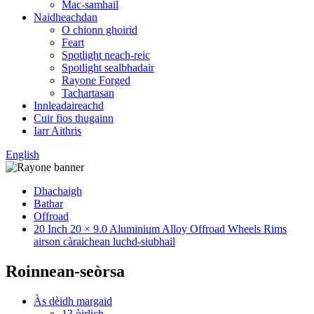
Mac-samhail
Naidheachdan
O chionn ghoirid
Feart
Spotlight neach-reic
Spotlight sealbhadair
Rayone Forged
Tachartasan
Innleadaireachd
Cuir fios thugainn
Iarr Aithris
English
Dhachaigh
Bathar
Offroad
20 Inch 20 × 9.0 Aluminium Alloy Offroad Wheels Rims
airson càraichean luchd-siubhail
Roinnean-seòrsa
Às dèidh margaid
13 òirlich