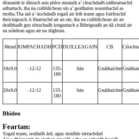
dèanamh le dìreach aon phìos meatailt a’ cleachdadh uidheamachd
adhartach, tha na cuibhlichean sin a’ gealltainn seasmhachd as
motha.Tha iad a’ nochdadh togail air leth teann agus foirfeachd
theicnigeach.A bharrachd air an sin, tha na cuibhlichean air an
dealbhadh gus obrachadh iongantach a lìbhrigeadh an dà chuid air
na sràidean agus air na slighean.
Meud
IOMPACHADH
PCD
DUILLEAGAIN
CB
Crìochn
18x9.0
-12-12
135-
bàn
Gnàthaichte
Gnàthai
180
20x9.0
-12-12
135-
bàn
Gnàthaichte
Gnàthai
180
Bhideo
Feartan:
Togail teann, sealladh àrd, agus stoidhle eireachdail