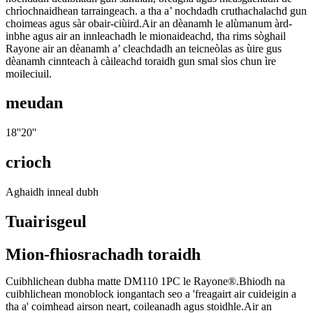
chrìochnaidhean tarraingeach. a tha a’ nochdadh cruthachalachd gun
choimeas agus sàr obair-ciùird.Air an dèanamh le alùmanum àrd-
inbhe agus air an innleachadh le mionaideachd, tha rims sòghail
Rayone air an dèanamh a’ cleachdadh an teicneòlas as ùire gus
dèanamh cinnteach à càileachd toraidh gun smal sìos chun ìre
moileciuil.
meudan
18''20''
crioch
Aghaidh inneal dubh
Tuairisgeul
Mion-fhiosrachadh toraidh
Cuibhlichean dubha matte DM110 1PC le Rayone®.Bhiodh na
cuibhlichean monoblock iongantach seo a 'freagairt air cuideigin a
tha a' coimhead airson neart, coileanadh agus stoidhle.Air an