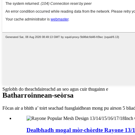
Sgrìobh do theachdaireachd an seo agus cuir thugainn e
Bathar
roinnean-seòrsa
Fòcas air a bhith a’ toirt seachad fuasglaidhean mong pu airson 5 blia
Dealbhadh mogal mòr-chòrdte Rayone 13/14/