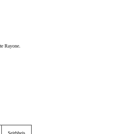
hte Rayone.
Seirbheis