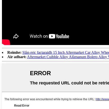
Roimhe:
Slàn-reic factaraidh 15 Inch Aftermarket Car Alloy Whe
Air adhart:
Aftermarket Cuibhle Alloy Alùmanum Bolero Alloy 