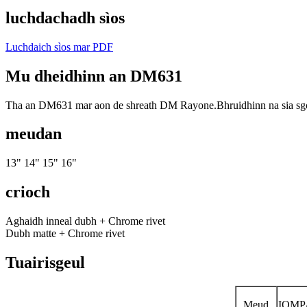
luchdachadh sìos
Luchdaich sìos mar PDF
Mu dheidhinn an DM631
Tha an DM631 mar aon de shreath DM Rayone.Bhruidhinn na sia sgolt
meudan
13" 14" 15" 16"
crioch
Aghaidh inneal dubh + Chrome rivet
Dubh matte + Chrome rivet
Tuairisgeul
Meud
IOM