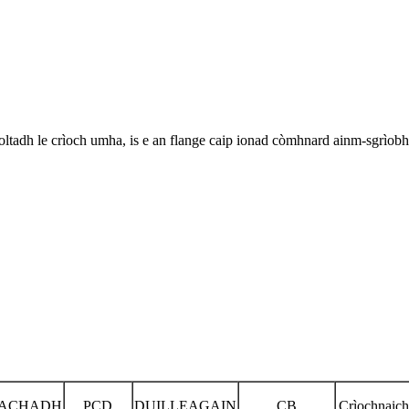
adh le crìoch umha, is e an flange caip ionad còmhnard ainm-sgrìob
PACHADH
PCD
DUILLEAGAIN
CB
Crìochnaich