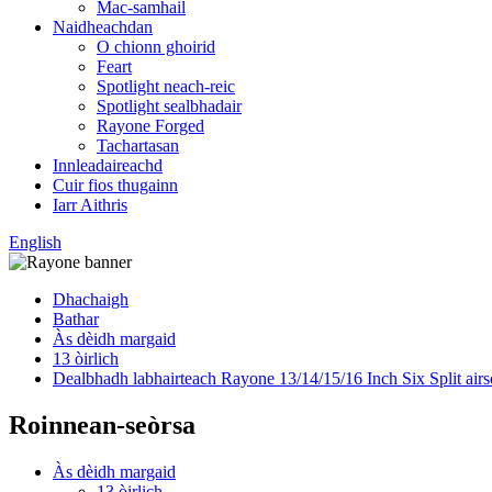
Mac-samhail
Naidheachdan
O chionn ghoirid
Feart
Spotlight neach-reic
Spotlight sealbhadair
Rayone Forged
Tachartasan
Innleadaireachd
Cuir fios thugainn
Iarr Aithris
English
Dhachaigh
Bathar
Às dèidh margaid
13 òirlich
Dealbhadh labhairteach Rayone 13/14/15/16 Inch Six Split airs
Roinnean-seòrsa
Às dèidh margaid
13 òirlich